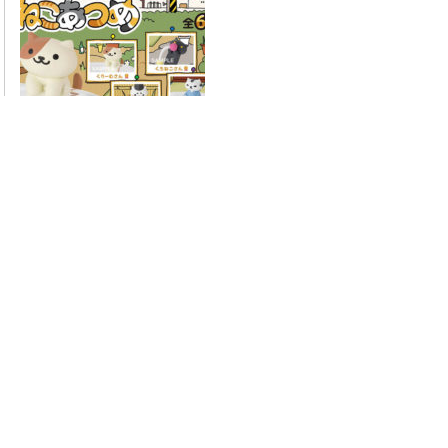
Neko Atsume - PUTITTO series
$
7.00