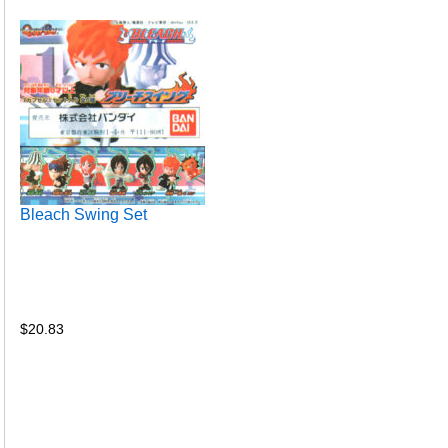
Bleach Swing Set
$
20.83