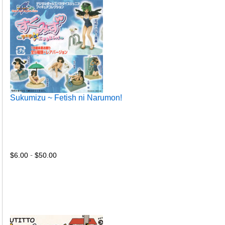
Sukumizu ~ Fetish ni Narumon!
Rango
de
precios:
desde
$6.00
-
$
6.00
$
50.00
hasta
$50.00