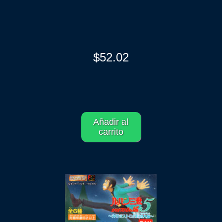
producto
$
52.02
Añadir al
carrito