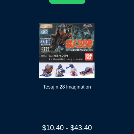
Tesujin 28 Imagination
Rango
de
precios:
desde
$10.40
$
10.40
-
$
43.40
hasta