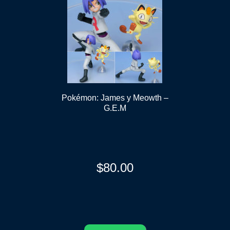
Pokémon: James y Meowth –
G.E.M
$
80.00