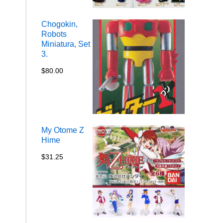
hasta
$34.72
Chogokin,
Robots
Miniatura, Set
3.
$
80.00
My Otome Z
Hime
$
31.25