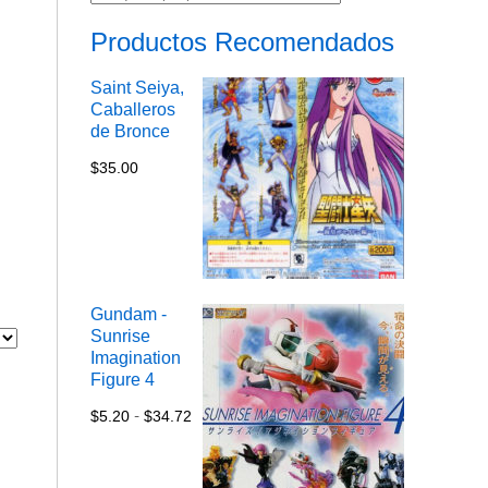
Productos Recomendados
Saint Seiya,
Caballeros
de Bronce
$
35.00
Gundam -
Sunrise
Imagination
Figure 4
Rango
-
$
5.20
$
34.72
de
precios:
desde
$5.20