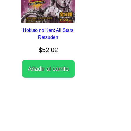
Hokuto no Ken: All Stars
Retsuden
$
52.02
Añadir al carrito