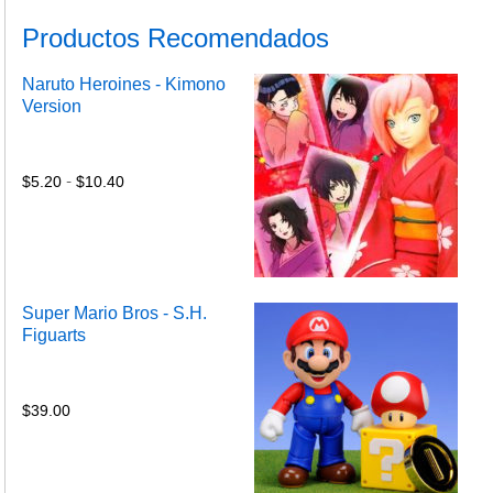
Productos Recomendados
Naruto Heroines - Kimono
Version
Rango
de
precios:
-
$
5.20
$
10.40
desde
$5.20
hasta
$10.40
Super Mario Bros - S.H.
Figuarts
$
39.00