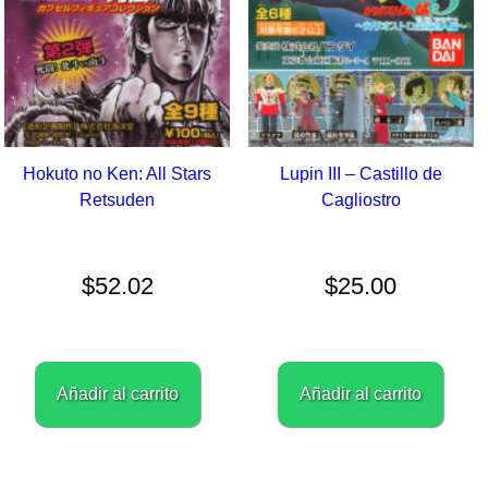
la
p
d
p
Hokuto no Ken: All Stars
Lupin III – Castillo de
Retsuden
Cagliostro
$
52.02
$
25.00
Añadir al carrito
Añadir al carrito