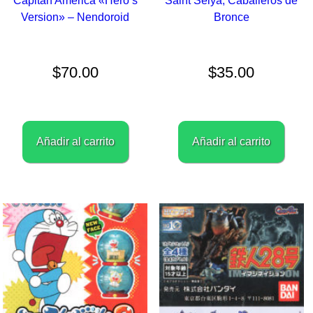
Capitán América «Hero’s
Saint Seiya, Caballeros de
Version» – Nendoroid
Bronce
$
70.00
$
35.00
Añadir al carrito
Añadir al carrito