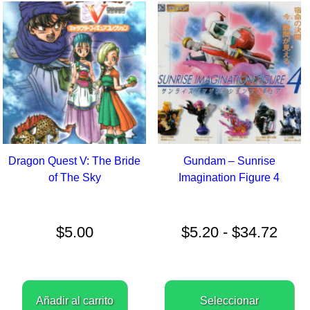
Dragon Quest V: The Bride
Gundam – Sunrise
of The Sky
Imagination Figure 4
Ran
de
preci
$
5.00
$
5.20
-
$
34.72
desd
$5.2
hast
$34.
E
p
Añadir al carrito
Seleccionar