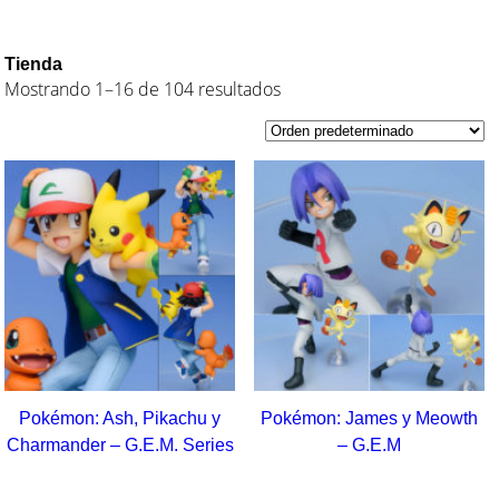
Tienda
Mostrando 1–16 de 104 resultados
Pokémon: Ash, Pikachu y
Pokémon: James y Meowth
Charmander – G.E.M. Series
– G.E.M