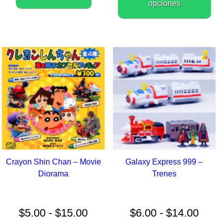
t
opciones
m
va
L
o
s
p
el
e
la
p
d
p
Crayon Shin Chan – Movie
Galaxy Express 999 –
Diorama
Trenes
Rango
Ran
de
de
precios:
preci
$
5.00
-
$
15.00
$
6.00
-
$
14.00
desde
desd