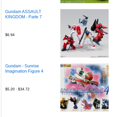
Gundam ASSAULT
KINGDOM - Parte 7
$
6.94
Gundam - Sunrise
Imagination Figure 4
Rango
de
precios:
-
$
5.20
$
34.72
desde
$5.20
hasta
$34.72