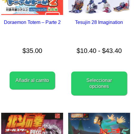
Doraemon Totem – Parte 2
Tesujin 28 Imagination
Ran
de
prec
$
35.00
$
10.40
-
$
43.40
des
$10
has
$43
E
p
Añadir al carrito
Seleccionar
t
opciones
m
va
L
o
s
p
el
e