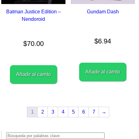
Batman Justice Edition –
Gundam Dash
Nendoroid
$
6.94
$
70.00
Añadir al carrito
Añadir al carrito
1
2
3
4
5
6
7
→