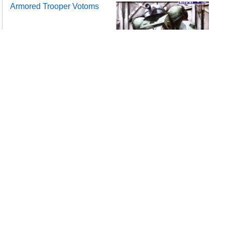
Armored Trooper Votoms
$
6.94