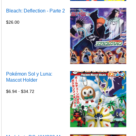
Bleach: Deflection - Parte 2
$
26.00
Pokémon Sol y Luna:
Mascot Holder
Rango
-
de
$
6.94
$
34.72
precios:
desde
$6.94
hasta
$34.72