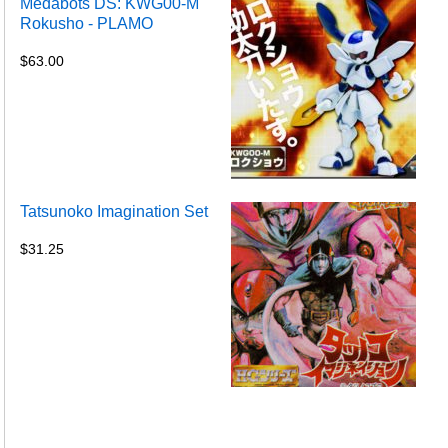
Medabots DS: KWG00-M
Rokusho - PLAMO
$
63.00
Tatsunoko Imagination Set
$
31.25