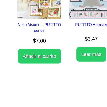
Neko Atsume – PUTITTO
PUTITTO Hamste
series
$
3.47
$
7.00
Leer más
Añadir al carrito