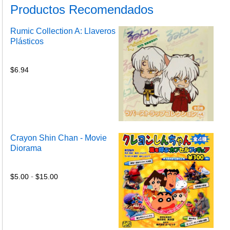
Productos Recomendados
Rumic Collection A: Llaveros
Plásticos
$
6.94
Crayon Shin Chan - Movie
Diorama
Rango
de
-
$
5.00
$
15.00
precios:
desde
$5.00
hasta
$15.00