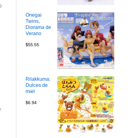
o
Onegai
Twins,
Diorama de
Verano
$
55.55
Rilakkuma:
Dulces de
miel
$
6.94
e