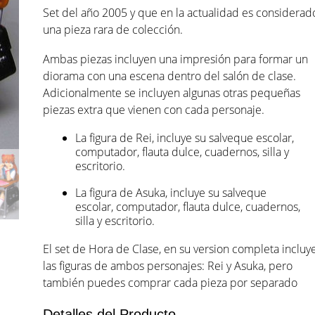
Set del año 2005 y que en la actualidad es considerad
desde
una pieza rara de colección.
$40.00
Ambas piezas incluyen una impresión para formar un
diorama con una escena dentro del salón de clase.
hasta
Adicionalmente se incluyen algunas otras pequeñas
$75.00
piezas extra que vienen con cada personaje.
La figura de Rei, incluye su salveque escolar,
computador, flauta dulce, cuadernos, silla y
escritorio.
La figura de Asuka, incluye su salveque
escolar, computador, flauta dulce, cuadernos,
silla y escritorio.
El set de Hora de Clase, en su version completa incluy
las figuras de ambos personajes: Rei y Asuka, pero
también puedes comprar cada pieza por separado
Detalles del Producto