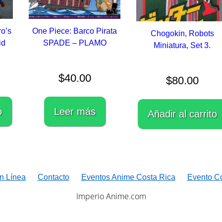
o’s
One Piece: Barco Pirata
Chogokin, Robots
id
SPADE – PLAMO
Miniatura, Set 3.
$
40.00
$
80.00
o
Leer más
Añadir al carrito
n Línea
Contacto
Eventos Anime Costa Rica
Evento C
Imperio Anime.com