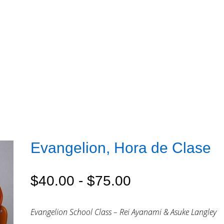
Evangelion, Hora de Clase
Rango
$
40.00
-
$
75.00
de
Evangelion School Class – Rei Ayanami & Asuke Langley
precios: