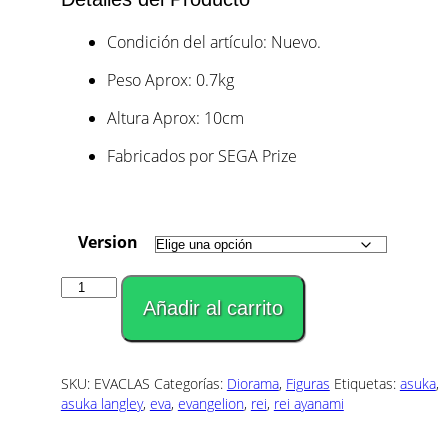
Condición del artículo: Nuevo.
Peso Aprox: 0.7kg
Altura Aprox: 10cm
Fabricados por SEGA Prize
Version
Evangelion,
Hora
Añadir al carrito
de
Clase
cantidad
SKU:
EVACLAS
Categorías:
Diorama
,
Figuras
Etiquetas:
asuka
,
asuka langley
,
eva
,
evangelion
,
rei
,
rei ayanami