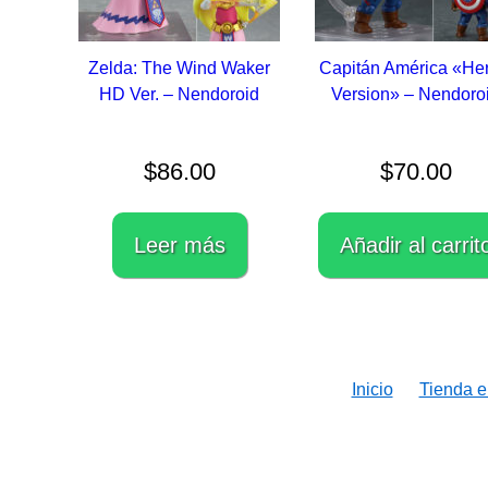
Zelda: The Wind Waker
Capitán América «Her
HD Ver. – Nendoroid
Version» – Nendoro
$
86.00
$
70.00
Leer más
Añadir al carrit
Inicio
Tienda e