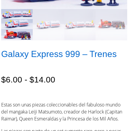
Galaxy Express 999 – Trenes
Rango
$
6.00
-
$
14.00
de
precios:
Estas son unas piezas coleccionables del fabuloso mundo
desde
del mangaka Leiji Matsumoto, creador de Harlock (Capitan
Raimar), Queen Esmeraldas y la Princesa de los Mil Años.
$6.00