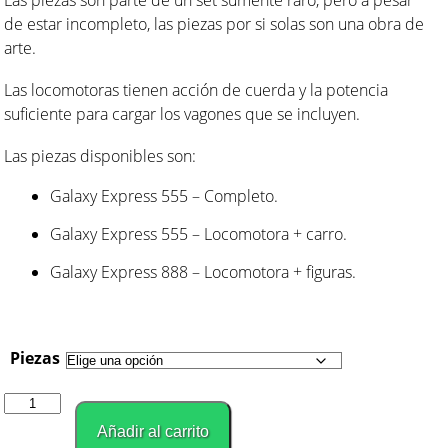
Las piezas son parte de un set sumente raro, pero a pesar
hasta
de estar incompleto, las piezas por si solas son una obra de
$14.00
arte.
Las locomotoras tienen acción de cuerda y la potencia
suficiente para cargar los vagones que se incluyen.
Las piezas disponibles son:
Galaxy Express 555 – Completo.
Galaxy Express 555 – Locomotora + carro.
Galaxy Express 888 – Locomotora + figuras.
Piezas
Galaxy
Express
Añadir al carrito
999