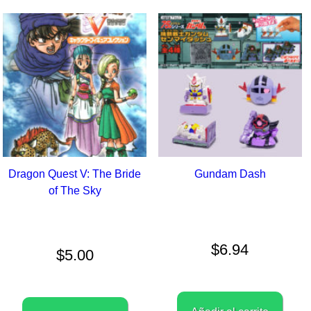
Dragon Quest V: The Bride
Gundam Dash
of The Sky
$
6.94
$
5.00