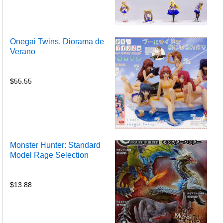
Onegai Twins, Diorama de
Verano
$
55.55
Monster Hunter: Standard
Model Rage Selection
$
13.88