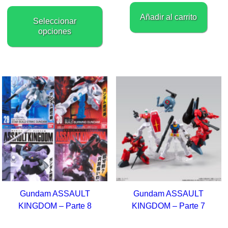
desde
Este
$5.20
Añadir al carrito
producto
hasta
Seleccionar
tiene
$34.72
opciones
múltiples
variantes.
Las
opciones
se
pueden
elegir
en
la
página
de
producto
Gundam ASSAULT
Gundam ASSAULT
KINGDOM – Parte 8
KINGDOM – Parte 7