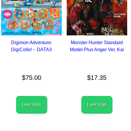
la
página
p
de
d
producto
p
Digimon Adventure:
Monster Hunter Standard
DigiColle! – DATA3
Model Plus Anger Ver. Kai
$
75.00
$
17.35
Leer más
Leer más