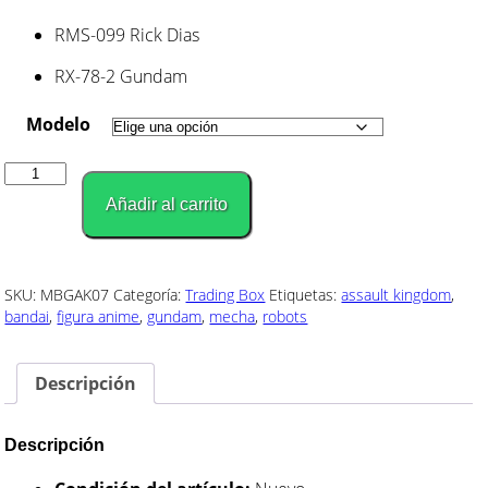
RMS-099 Rick Dias
RX-78-2 Gundam
Modelo
Gundam
ASSAULT
Añadir al carrito
KINGDOM
-
Parte
7
SKU:
MBGAK07
Categoría:
Trading Box
Etiquetas:
assault kingdom
,
cantidad
bandai
,
figura anime
,
gundam
,
mecha
,
robots
Descripción
Descripción