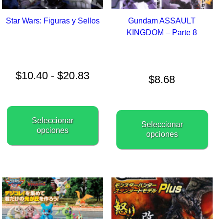
Star Wars: Figuras y Sellos
Gundam ASSAULT
KINGDOM – Parte 8
Rango
de
precios:
$
10.40
-
$
20.83
$
8.68
desde
$10.40
hasta
Este
$20.83
E
producto
Seleccionar
p
Seleccionar
tiene
opciones
t
opciones
múltiples
m
variantes.
va
Las
L
opciones
o
se
s
pueden
p
elegir
el
en
e
la